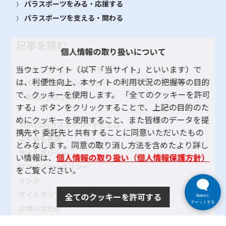
パラスポーツをみる・応援する
パラスポーツを支える・関わる
記事を読む
個人情報の取り扱いについて
当ウェブサイト（以下「当サイト」といいます）で
大会・イベント レポート
は、利便性向上、本サイトの利用状況の把握等の目的
パラスポーツインタビュー
で、クッキーを使用します。 「全てのクッキーを許可
地域のクラブ紹介
する」ボタンをクリックすることで、上記の目的のた
めにクッキーを使用すること、また皆様のデータを提
TOKYOパラスポーツ・ナビとは
携先や 委託先と共有することに同意いただいたもの
よくある質問
とみなします。同意の取り消し方法を含めたより詳し
サイトポリシー
い情報は、
個人情報の取り扱い（個人情報保護方針）
プライバシーポリシー
をご覧ください。
リンク
サイトマップ
全てのクッキーを許可する
Bebotと
チャットする
お問い合わせ
SNSアカウントポリシー