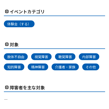
イベントカテゴリ
体験会（する）
対象
肢体不自由
視覚障害
聴覚障害
内部障害
知的障害
精神障害
介護者・家族
その他
障害者を主な対象
―