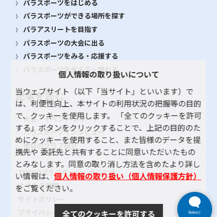
パラスポーツをはじめる
パラスポーツができる場所を探す
パラアスリートを目指す
パラスポーツの大会に出る
パラスポーツをみる・応援する
パラスポーツを支える・関わる
個人情報の取り扱いについて
当ウェブサイト（以下「当サイト」といいます）で
記事を読む
は、利便性向上、本サイトの利用状況の把握等の目的
で、クッキーを使用します。 「全てのクッキーを許可
大会・イベント レポート
する」ボタンをクリックすることで、上記の目的のた
パラスポーツインタビュー
めにクッキーを使用すること、また皆様のデータを提
地域のクラブ紹介
携先や 委託先と共有することに同意いただいたもの
とみなします。同意の取り消し方法を含めたより詳し
TOKYOパラスポーツ・ナビとは
い情報は、
個人情報の取り扱い（個人情報保護方針）
よくある質問
をご覧ください。
サイトポリシー
プライバシーポリシー
全てのクッキーを許可する
Bebotと