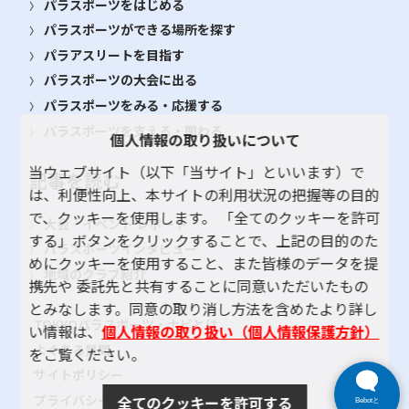
パラスポーツをはじめる
パラスポーツができる場所を探す
パラアスリートを目指す
パラスポーツの大会に出る
パラスポーツをみる・応援する
パラスポーツを支える・関わる
個人情報の取り扱いについて
当ウェブサイト（以下「当サイト」といいます）で
記事を読む
は、利便性向上、本サイトの利用状況の把握等の目的
で、クッキーを使用します。 「全てのクッキーを許可
大会・イベント レポート
する」ボタンをクリックすることで、上記の目的のた
パラスポーツインタビュー
めにクッキーを使用すること、また皆様のデータを提
地域のクラブ紹介
携先や 委託先と共有することに同意いただいたもの
とみなします。同意の取り消し方法を含めたより詳し
TOKYOパラスポーツ・ナビとは
い情報は、
個人情報の取り扱い（個人情報保護方針）
よくある質問
をご覧ください。
サイトポリシー
プライバシーポリシー
全てのクッキーを許可する
Bebotと