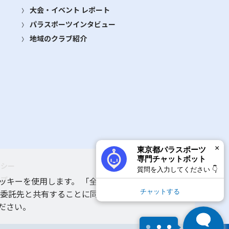
大会・イベント レポート
パラスポーツインタビュー
地域のクラブ紹介
×
東京都パラスポーツ
専門チャットボット
リシー
質問を入力してください 👇
ップ
ッキーを使用します。 「全てのクッキーを許可す
チャットする
 委託先と共有することに同意いただいたものとみ
ルプ
ださい。
1
×
競技や施設、体験教室のことなど