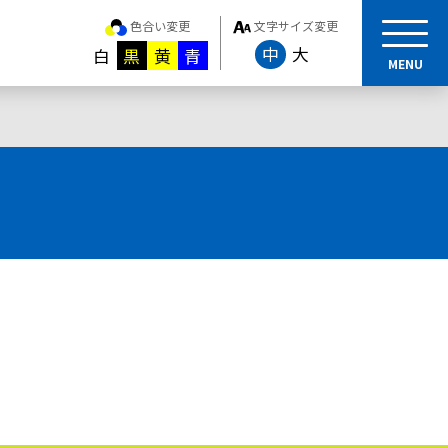
色合い変更
文字サイズ変更
中
大
白
黒
黄
青
MENU