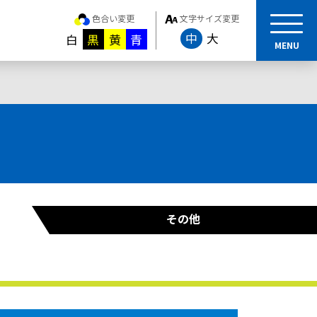
色合い変更
文字サイズ変更
中
大
白
黒
黄
青
MENU
その他