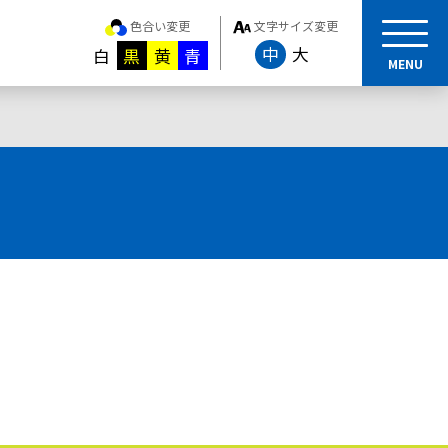
色合い変更
文字サイズ変更
中
大
白
黒
黄
青
MENU