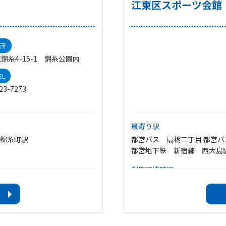
江東区スポーツ会館
所
錦糸4-15-1 錦糸公園内
EL
23-7273
最寄り駅
 錦糸町駅
都営バス 扇橋二丁目 都営バ
都営地下鉄 新宿線 西大島
利用可能時間
・開館8:30 ・閉館22:00
・トレーニング室＝9:00〜21:
・プール＝9:30〜21:45（最終
※夏期期間（7/19〜8/31）のプ