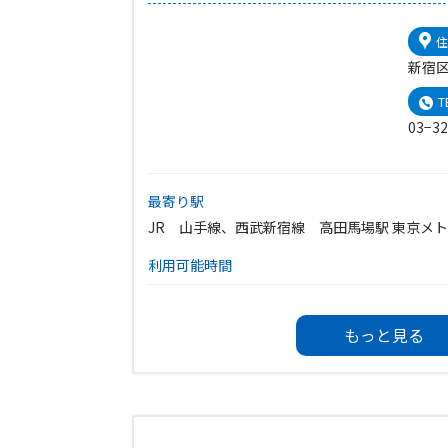
住
新宿区
T
03−32
最寄り駅
JR 山手線、西武新宿線 高田馬場駅 東京メ
利用可能時間
9:00〜22:00
休館日
もっと見る
毎月第4月曜日（祝日にあたるときはその翌日）
3日）