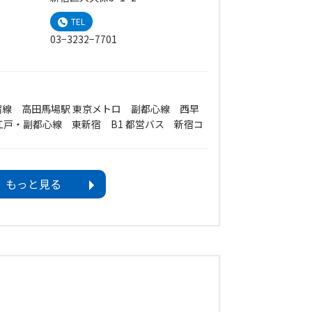
TEL
03−3232−7701
新宿線 高田馬場駅 東京メトロ 副都心線 西早
江戸・副都心線 東新宿 B1 都営バス 新宿コ
もっと見る
ときはその翌日）、年末年始（12月29日～1月