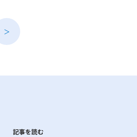
0（最終入場21:00）
日の場合は翌日）
＞
記事を読む