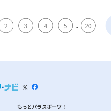
・その他の施設＝9:00〜21:3
））
休館日
毎月第2・4月曜日（祝・休
年末年始（12/29〜翌年1/3）
2
3
4
5
20
..
もっとパラスポーツ！