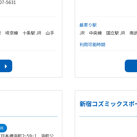
07-5631
最寄り駅
R 埼京線 十条駅 JR 山手
JR 中央線 国立駅 JR 南
利用可能時間
開館時間･･･9:00～21:00
施設終了時間は、各施設ごと
すのでお問い合わせくださ
い。
休館日
1.毎週水曜日(その日が祝日の
)
2.祝日の翌日(その日が土曜
新宿コズミックスポ
3.その他、臨時休館日
4.年末年始(12/29～1/3)
所
日本橋浜町2−59−1 浜町公