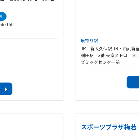
EL
66-1501
最寄り駅
JR 新大久保駅 JR・西武
稲田駅 3番 東京メトロ 大
ズミックセンター前
利用可能時間
午前7時〜午後9時30分
9:00〜22:00
休館日
毎月第2月曜日（祝日にあたる
3日）
スポーツプラザ梅若