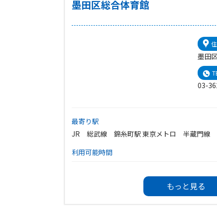
墨田区総合体育館
住
墨田区
T
03-36
最寄り駅
JR 総武線 錦糸町駅 東京メトロ 半蔵門線
利用可能時間
開館時間 8:30~23:00
利用時間 9:00~22:30
もっと見る
休館日
・毎月第3月曜日（祝日の場合は直後の平日）
・年末年始（12月30日から1月2日まで）