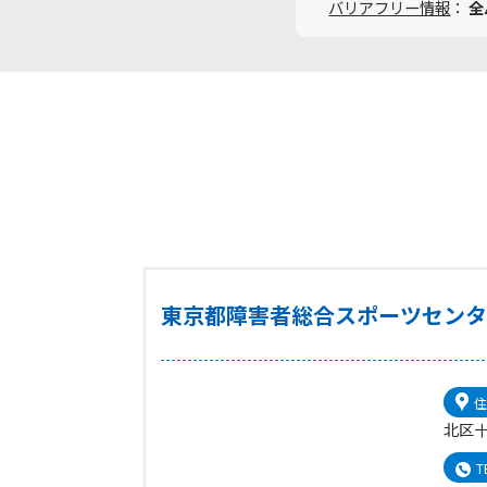
バリアフリー情報
：
全
東京都障害者総合スポーツセン
住
北区十
T