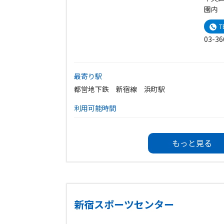
園内
T
03-36
最寄り駅
都営地下鉄 新宿線 浜町駅
利用可能時間
温水プール、トレーニング室、ゴルフ練習場は、
その他の施設は、午前9時〜午後9時30分
もっと見る
休館日
第3月曜日（第3月曜日が祝日の場合は翌日）
年末年始（12月28日〜1月4日）
新宿スポーツセンター