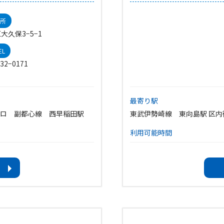
所
大久保3−5−1
EL
32−0171
最寄り駅
トロ 副都心線 西早稲田駅
東武伊勢崎線 東向島駅 区
利用可能時間
平日・土曜日 9:00〜22:00
日曜日・祝日 9:00〜21:00
休館日
、年末年始（12月29日〜1月
第三火曜日（祝日の場合は直
年末年始（12月29日から1月