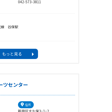
042-573-3811
武線 谷保駅
によって異なりますのでお問い合わせくださ
もっと見る
場合は翌日)
日、日曜日の場合は開館)
ーツセンター
住所
新宿区大久保3−1−2