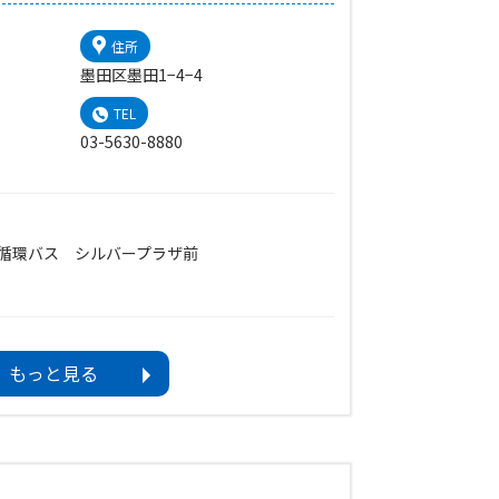
住所
墨田区墨田1−4−4
TEL
03-5630-8880
内循環バス シルバープラザ前
もっと見る
後の平日）
3日まで）