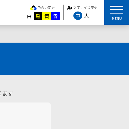
色合い変更
文字サイズ変更
中
大
白
黒
黄
青
MENU
きます