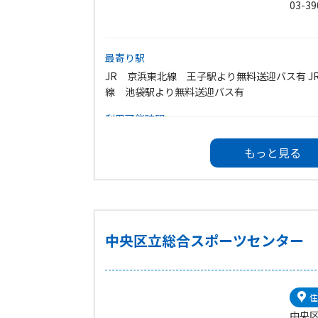
03-39
最寄り駅
JR 京浜東北線 王子駅より無料送迎バス有 J
線 池袋駅より無料送迎バス有
利用可能時間
開館時間…9:00〜21:00
もっと見る
施設終了時間は、各施設ごとによって異なりま
い。
休館日
1.毎週水曜日(その日が祝日の場合は翌日)
2.祝日の翌日(その日が土、日曜日の場合は開館
中央区立総合スポーツセンター
3.その他、臨時休館日
4.年末年始(12/29〜1/3)
住
中央区