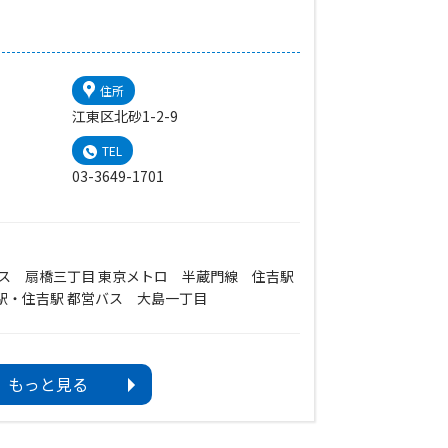
住所
江東区北砂1-2-9
TEL
03-3649-1701
ス 扇橋三丁目 東京メトロ 半蔵門線 住吉駅
駅・住吉駅 都営バス 大島一丁目
もっと見る
50（最終入場21:30）
入場21:30）
ールは9:00〜21:45