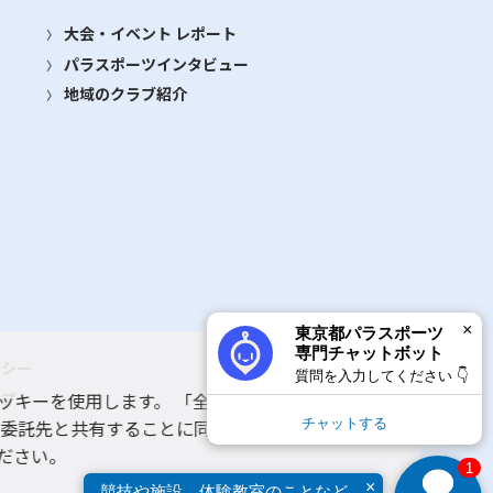
大会・イベント レポート
パラスポーツインタビュー
地域のクラブ紹介
×
東京都パラスポーツ
専門チャットボット
リシー
質問を入力してください 👇
ップ
ッキーを使用します。 「全てのクッキーを許可す
チャットする
 委託先と共有することに同意いただいたものとみ
ルプ
ださい。
1
×
競技や施設、体験教室のことなど