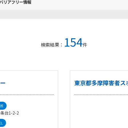
バリアフリー情報
154
検索結果：
件
ター
東京都多摩障害者ス
所
条台1-2-2
EL