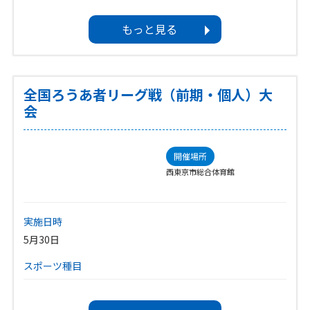
イベントカテゴリ
もっと見る
その他
対象
その他
全国ろうあ者リーグ戦（前期・個人）大
会
ボランティア募集
―
開催場所
西東京市総合体育館
実施日時
5月30日
スポーツ種目
卓球