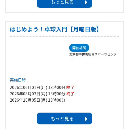
イベントカテゴリ
もっと見る
大会・記録会（する+みる）
対象
聴覚障害
はじめよう！卓球入門【月曜日版】
ボランティア募集
―
開催場所
東京都障害者総合スポーツセンタ
ー
実施日時
2026年06月01日(月) 13時00分
終了
2026年08月03日(月) 13時00分
終了
2026年10月05日(月) 13時00分
2026年12月07日(月) 13時00分
スポーツ種目
もっと見る
卓球