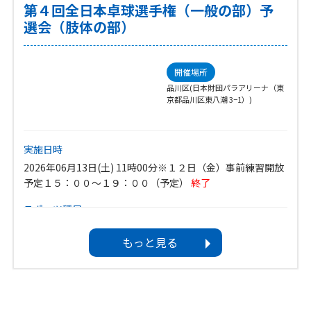
スポーツ種目
第４回全日本卓球選手権（一般の部）予
卓球
選会（肢体の部）
イベントカテゴリ
教室（する）
開催場所
品川区(日本財団パラアリーナ（東
対象
京都品川区東八潮 3−1）)
肢体不自由
視覚障害
聴覚障害
内部障害
知的障害
精神障害
介護者・家族
実施日時
ボランティア募集
2026年06月13日(土) 11時00分※１２日（金）事前練習開放
―
予定１５：００～１９：００（予定）
終了
スポーツ種目
卓球
もっと見る
イベントカテゴリ
大会・記録会（する+みる）
対象