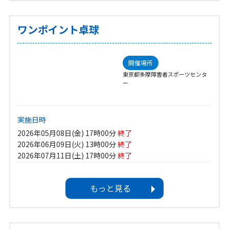
イベントカテゴリ
教室（する）
ワンポイント卓球
対象
肢体不自由
視覚障害
聴覚障害
内部障害
知的障害
開催場所
精神障害
介護者・家族
東京都多摩障害者スポーツセンタ
ー
ボランティア募集
あり
実施日時
2026年05月08日(金) 17時00分
終了
2026年06月09日(火) 13時00分
終了
2026年07月11日(土) 17時00分
終了
2026年08月06日(木) 13時00分
終了
2026年09月27日(日) 17時00分
もっと見る
2026年10月23日(金) 13時00分
2026年12月17日(木) 13時00分
2027年02月18日(木) 17時00分