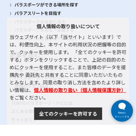
パラスポーツができる場所を探す
パラアスリートを目指す
パラスポーツの大会に出る
個人情報の取り扱いについて
パラスポーツをみる・応援する
当ウェブサイト（以下「当サイト」といいます）で
パラスポーツを支える・関わる
は、利便性向上、本サイトの利用状況の把握等の目的
で、クッキーを使用します。 「全てのクッキーを許可
記事を読む
する」ボタンをクリックすることで、上記の目的のた
めにクッキーを使用すること、また皆様のデータを提
大会・イベント レポート
携先や 委託先と共有することに同意いただいたもの
パラスポーツインタビュー
とみなします。同意の取り消し方法を含めたより詳し
地域のクラブ紹介
い情報は、
個人情報の取り扱い（個人情報保護方針）
をご覧ください。
TOKYOパラスポーツ・ナビとは
よくある質問
全てのクッキーを許可する
Bebotと
チャットする
サイトポリシー
プライバシーポリシー