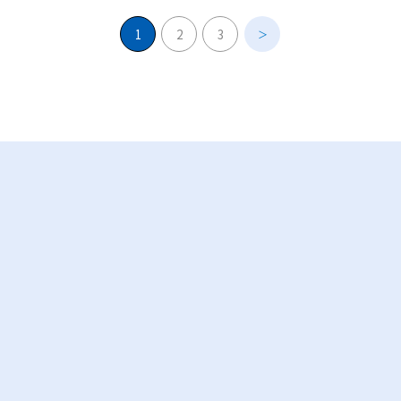
その他
1
2
3
＞
ボランティア募集
―