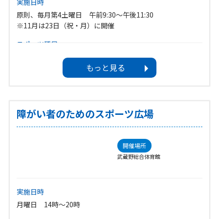
実施日時
教室（する）
原則、毎月第4土曜日 午前9:30～午後11:30
対象
※11月は23日（祝・月）に開催
肢体不自由
スポーツ種目
ボランティア募集
卓球
もっと見る
―
イベントカテゴリ
教室（する）
対象
障がい者のためのスポーツ広場
肢体不自由
ボランティア募集
開催場所
―
武蔵野総合体育館
実施日時
月曜日 14時～20時