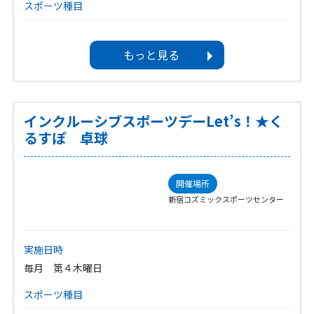
スポーツ種目
卓球
バドミントン
ボッチャ
ヨガ・ストレッチ
イベントカテゴリ
もっと見る
その他
対象
介護者・家族
その他
インクルーシブスポーツデーLet’s！★く
るすぽ 卓球
ボランティア募集
―
開催場所
新宿コズミックスポーツセンター
実施日時
毎月 第４木曜日
スポーツ種目
卓球