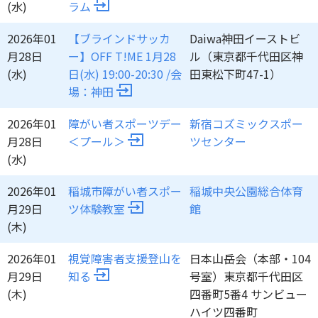
(水)
ラム
2026年01
【ブラインドサッカ
Daiwa神田イーストビ
月28日
ー】OFF T!ME 1月28
ル（東京都千代田区神
(水)
日(水) 19:00-20:30 /会
田東松下町47-1）
場：神田
2026年01
障がい者スポーツデー
新宿コズミックスポー
月28日
＜プール＞
ツセンター
(水)
2026年01
稲城市障がい者スポー
稲城中央公園総合体育
月29日
ツ体験教室
館
(木)
2026年01
視覚障害者支援登山を
日本山岳会（本部・104
月29日
知る
号室）東京都千代田区
(木)
四番町5番4 サンビュー
ハイツ四番町