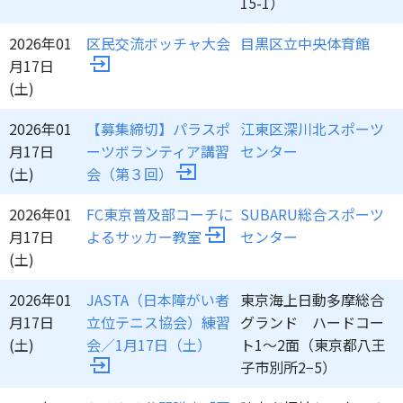
15-1）
2026年01
区民交流ボッチャ大会
目黒区立中央体育館
月17日
(土)
2026年01
【募集締切】パラスポ
江東区深川北スポーツ
月17日
ーツボランティア講習
センター
(土)
会（第３回）
2026年01
FC東京普及部コーチに
SUBARU総合スポーツ
月17日
よるサッカー教室
センター
(土)
2026年01
JASTA（日本障がい者
東京海上日動多摩総合
月17日
立位テニス協会）練習
グランド ハードコー
(土)
会／1月17日（土）
ト1〜2面（東京都八王
子市別所2−5）