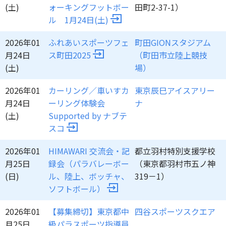
(土)
ォーキングフットボー
田町2-37-1）
ル 1月24日(土)
2026年01
ふれあいスポーツフェ
町田GIONスタジアム
月24日
ス町田2025
（町田市立陸上競技
(土)
場）
2026年01
カーリング／車いすカ
東京辰巳アイスアリー
月24日
ーリング体験会
ナ
(土)
Supported by ナブテ
スコ
2026年01
HIMAWARI 交流会・記
都立羽村特別支援学校
月25日
録会（パラバレーボー
（東京都羽村市五ノ神
(日)
ル、陸上、ボッチャ、
319－1）
ソフトボール）
2026年01
【募集締切】東京都中
四谷スポーツスクエア
月25日
級パラスポーツ指導員