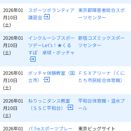
2026年01
スポーツボランティア
東京都障害者総合スポ
月10日
講習会
ーツセンター
(土)
2026年01
インクルーシブスポー
新宿コズミックスポー
月10日
ツデーLet’s！★くる
ツセンター
(土)
すぽ 卓球・ボッチャ
2026年01
ボッチャ体験教室（国
ＦＳＸアリーナ（くに
月10日
立市）
たち市民総合体育館）
(土)
2026年01
ねりっこダンス教室
平和台体育館・温水プ
月10日
（ＳＳＣ平和台）
ール
(土)
2026年01
パラeスポーツプレー
東京ビッグサイト