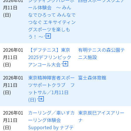
2026年01
シッティングバレーボ
四谷スポーツスクエア
月11日
ール体験会 ～ みん
(日)
なでひろって みんなで
つなぐ エキサイティン
グスポーツを楽しも
う！ ～
2026年01
【デフテニス】東京
有明テニスの森公園テ
月11日
2025デフリンピック
ニス施設
(日)
アンコール大会
2026年01
東京精神障害者スポー
富士森体育館
月11日
ツサポートクラブ フ
(日)
ットサル／1月11日
(日)
2026年01
カーリング／車いすカ
東京辰巳アイスアリー
月11日
ーリング体験会
ナ
(日)
Supported by ナブテ