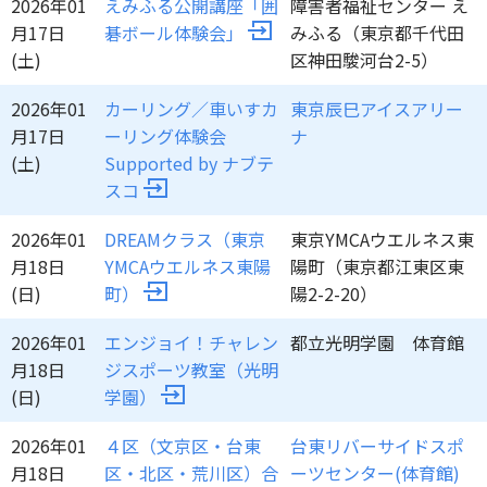
2026年01
えみふる公開講座「囲
障害者福祉センター え
月17日
碁ボール体験会」
みふる（東京都千代田
(土)
区神田駿河台2-5）
2026年01
カーリング／車いすカ
東京辰巳アイスアリー
月17日
ーリング体験会
ナ
(土)
Supported by ナブテ
スコ
2026年01
DREAMクラス（東京
東京YMCAウエルネス東
月18日
YMCAウエルネス東陽
陽町（東京都江東区東
(日)
町）
陽2-2-20）
2026年01
エンジョイ！チャレン
都立光明学園 体育館
月18日
ジスポーツ教室（光明
(日)
学園）
2026年01
４区（文京区・台東
台東リバーサイドスポ
月18日
区・北区・荒川区）合
ーツセンター(体育館)