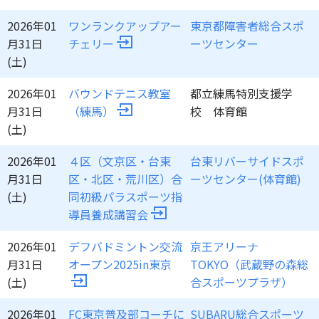
2026年01
ワンランクアップアー
東京都障害者総合スポ
月31日
チェリー
ーツセンター
(土)
2026年01
バウンドテニス教室
都立練馬特別支援学
月31日
（練馬）
校 体育館
(土)
2026年01
４区（文京区・台東
台東リバーサイドスポ
月31日
区・北区・荒川区）合
ーツセンター(体育館)
(土)
同初級パラスポーツ指
導員養成講習会
2026年01
デフバドミントン交流
京王アリーナ
月31日
オープン2025in東京
TOKYO（武蔵野の森総
(土)
合スポーツプラザ）
2026年01
FC東京普及部コーチに
SUBARU総合スポーツ