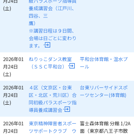
月24日
級パラスポーツ指導員
(土)
養成講習会（江戸川、
四谷、三
鷹
※講習日程は９日間、
会場は日ごとに変わり
ます。
2026年01
ねりっこダンス教室
平和台体育館・温水プ
月24日
（ＳＳＣ平和台）
ール
(土)
2026年01
４区（文京区・台東
台東リバーサイドスポ
月24日
区・北区・荒川区）合
ーツセンター(体育館)
(土)
同初級パラスポーツ指
導員養成講習会
2026年01
東京精神障害者スポー
富士森体育館 分館 1/2A
月24日
ツサポートクラブ ウ
面（東京都八王子市散