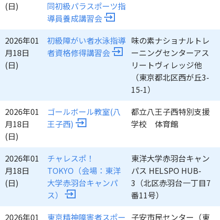
(日)
同初級パラスポーツ指
導員養成講習会
2026年01
初級障がい者水泳指導
味の素ナショナルトレ
月18日
者資格修得講習会
ーニングセンターアス
(日)
リートヴィレッジ他
（東京都北区西が丘3-
15-1）
2026年01
ゴールボール教室(八
都立八王子西特別支援
月18日
王子西)
学校 体育館
(日)
2026年01
チャレスポ！
東洋大学赤羽台キャン
月18日
TOKYO（会場：東洋
パス HELSPO HUB-
(日)
大学赤羽台キャンパ
3（北区赤羽台一丁目7
ス）
番11号）
2026年01
東京精神障害者スポー
子安市民センター（東