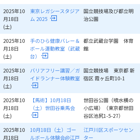
2025年10
東京レガシースタジア
国立競技場及び都立明
月18日
ム 2025
治公園
(土)
2025年10
手のひら健康バレー＆
都立武蔵台学園 体育
月18日
ボール運動教室（武蔵
館
(土)
台）
2025年10
バリアフリー講習／ガ
国立競技場 東京都 新
月18日
イドランナー体験教室
宿区 霞ヶ丘町10-1
(土)
2025年10
【馬術】10月18日
世田谷公園（噴水横の
月18日
（土）世田谷乗馬会
小広場）（東京都世田
(土)
谷区池尻1-5-27）
2025年10
10月18日（土）ゴー
江戸川区スポーツセン
月18日
ルボール体験会@江戸
ター