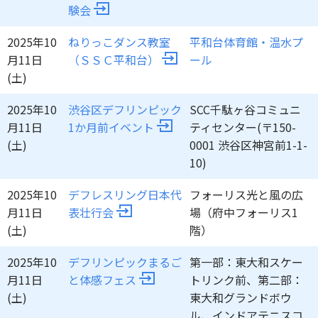
験会
2025年10
ねりっこダンス教室
平和台体育館・温水プ
月11日
（ＳＳＣ平和台）
ール
(土)
2025年10
渋谷区デフリンピック
SCC千駄ヶ谷コミュニ
月11日
1か月前イベント
ティセンター(〒150-
(土)
0001 渋谷区神宮前1-1-
10)
2025年10
デフレスリング日本代
フォーリス光と風の広
月11日
表壮行会
場（府中フォーリス1
(土)
階）
2025年10
デフリンピックまるご
第一部：東大和スケー
月11日
と体感フェス
トリンク前、第二部：
(土)
東大和グランドボウ
ル、インドアテニスコ