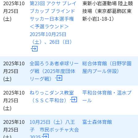
2025年10
第23回 アクサ ブレイ
東新小岩運動場 陸上競
月25日
ブカップ ブラインド
技場（東京都葛飾区東
(土)
サッカー日本選手権
新小岩1-18-1）
＜予選ラウンド＞
2025年10月25日
（土）、26日（日）
2025年10
全国ろうあ者卓球リー
総合体育館（日野学園
月25日
グ戦（2025年度団体
屋内プール併設）
(土)
リーグ戦）
2025年10
ねりっこダンス教室
平和台体育館・温水プ
月25日
（ＳＳＣ平和台）
ール
(土)
2025年10
10月25日（土）八王
富士森体育館
月25日
子 市民ボッチャ大会
(土)
2025