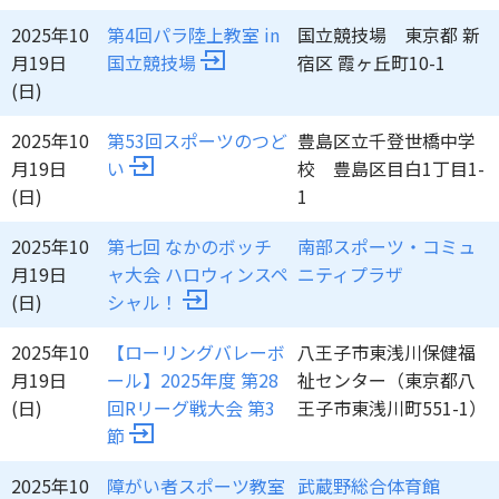
2025年10
第4回パラ陸上教室 in
国立競技場 東京都 新
月19日
国立競技場
宿区 霞ヶ丘町10-1
(日)
2025年10
第53回スポーツのつど
豊島区立千登世橋中学
月19日
い
校 豊島区目白1丁目1-
(日)
1
2025年10
第七回 なかのボッチ
南部スポーツ・コミュ
月19日
ャ大会 ハロウィンスペ
ニティプラザ
(日)
シャル！
2025年10
【ローリングバレーボ
八王子市東浅川保健福
月19日
ール】2025年度 第28
祉センター（東京都八
(日)
回Rリーグ戦大会 第3
王子市東浅川町551-1）
節
2025年10
障がい者スポーツ教室
武蔵野総合体育館