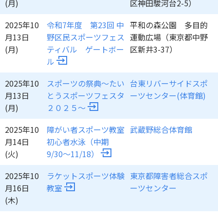
(月)
区神田駿河台2-5）
2025年10
令和7年度 第23回 中
平和の森公園 多目的
月13日
野区民スポーツフェス
運動広場（東京都中野
(月)
ティバル ゲートボー
区新井3-37）
ル
2025年10
スポーツの祭典～たい
台東リバーサイドスポ
月13日
とうスポーツフェスタ
ーツセンター(体育館)
(月)
２０２５～
2025年10
障がい者スポーツ教室
武蔵野総合体育館
月14日
初心者水泳（中期
(火)
9/30～11/18）
2025年10
ラケットスポーツ体験
東京都障害者総合スポ
月16日
教室
ーツセンター
(木)