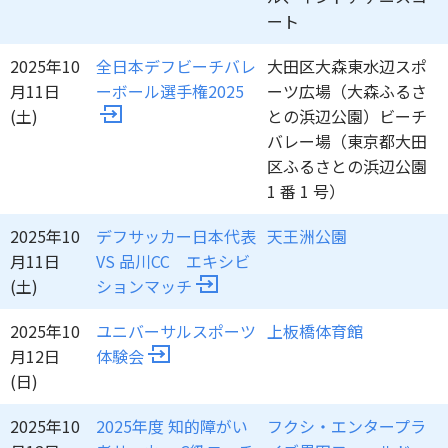
ート
2025年10
全日本デフビーチバレ
大田区大森東水辺スポ
月11日
ーボール選手権2025
ーツ広場（大森ふるさ
(土)
との浜辺公園）ビーチ
バレー場（東京都大田
区ふるさとの浜辺公園
1 番 1 号）
2025年10
デフサッカー日本代表
天王洲公園
月11日
VS 品川CC エキシビ
(土)
ションマッチ
2025年10
ユニバーサルスポーツ
上板橋体育館
月12日
体験会
(日)
2025年10
2025年度 知的障がい
フクシ・エンタープラ