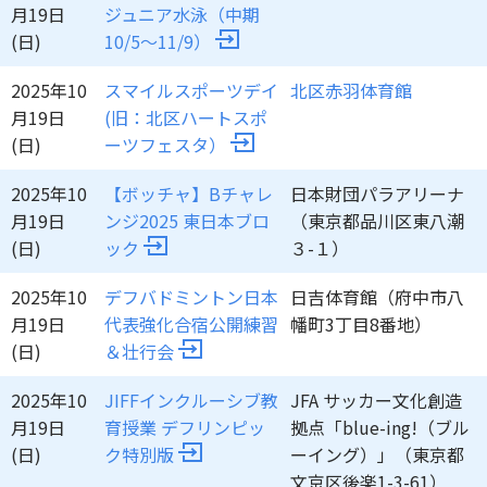
月19日
ジュニア水泳（中期
(日)
10/5～11/9）
2025年10
スマイルスポーツデイ
北区赤羽体育館
月19日
(旧：北区ハートスポ
(日)
ーツフェスタ）
2025年10
【ボッチャ】Bチャレ
日本財団パラアリーナ
月19日
ンジ2025 東日本ブロ
（東京都品川区東八潮
(日)
ック
３-１）
2025年10
デフバドミントン日本
日吉体育館（府中市八
月19日
代表強化合宿公開練習
幡町3丁目8番地）
(日)
＆壮行会
2025年10
JIFFインクルーシブ教
JFA サッカー文化創造
月19日
育授業 デフリンピッ
拠点「blue-ing!（ブル
(日)
ク特別版
ーイング）」（東京都
文京区後楽1-3-61）