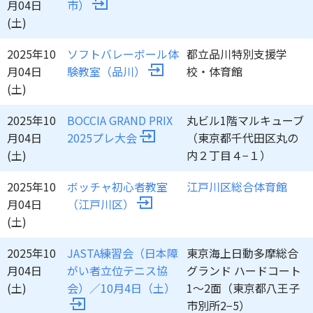
月04日
市）
(土)
2025年10
ソフトバレーボール体
都立品川特別支援学
月04日
験教室（品川）
校・体育館
(土)
2025年10
BOCCIA GRAND PRIX
丸ビル1階マルキューブ
月04日
2025プレ大会
（東京都千代田区丸の
(土)
内２丁目４−１）
2025年10
ボッチャ初心者教室
江戸川区総合体育館
月04日
（江戸川区）
(土)
2025年10
JASTA練習会（日本障
東京海上日動多摩総合
月04日
がい者立位テニス協
グランド ハードコート
(土)
会）／10月4日（土）
1〜2面（東京都八王子
市別所2−5）