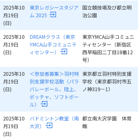
2025年10
東京レガシースタジア
国立競技場及び都立明
月19日
ム 2025
治公園
(日)
2025年10
DREAMクラス（東京
東京YMCA山手コミュニ
月19日
YMCA山手コミュニテ
ティセンター（新宿区
(日)
ィセンター）
西早稲田二丁目18番12
号）
2025年10
＜参加者募集＞羽村特
東京都立羽村特別支援
月19日
別支援学校活動（パラ
学校（東京都羽村市五
(日)
バレーボール、陸上、
ノ神319－1）
ボッチャ、ソフトボー
ル）
2025年10
バドミントン教室（南
都立南大沢学園 体育
月19日
大沢）
館
(日)