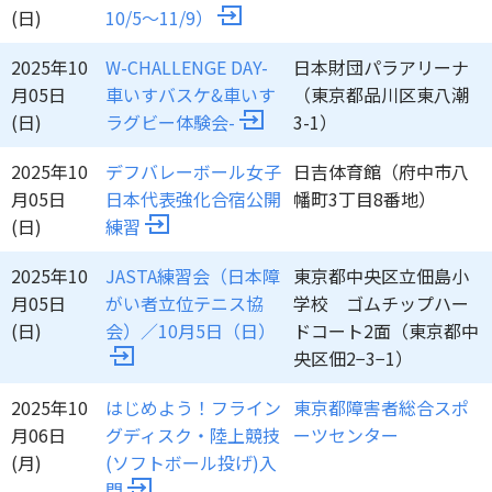
(日)
10/5～11/9）
2025年10
W-CHALLENGE DAY-
日本財団パラアリーナ
月05日
車いすバスケ&車いす
（東京都品川区東八潮
(日)
ラグビー体験会-
3-1）
2025年10
デフバレーボール女子
日吉体育館（府中市八
月05日
日本代表強化合宿公開
幡町3丁目8番地）
(日)
練習
2025年10
JASTA練習会（日本障
東京都中央区立佃島小
月05日
がい者立位テニス協
学校 ゴムチップハー
(日)
会）／10月5日（日）
ドコート2面（東京都中
央区佃2−3−1）
2025年10
はじめよう！フライン
東京都障害者総合スポ
月06日
グディスク・陸上競技
ーツセンター
(月)
(ソフトボール投げ)入
門